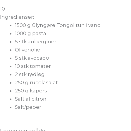
10
Ingredienser:
1500
g
Glyngøre Tongol tun i vand
1000
g
pasta
5
stk
auberginer
Olivenolie
5
stk
avocado
10
stk
tomater
2
stk
rødløg
250
g
rucolasalat
250
g
kapers
Saft af citron
Salt/peber
Fremgangsmåde: