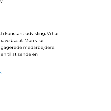
vi
 konstant udvikling. Vi har
l have besat. Men vi er
 engagerede medarbejdere.
en til at sende en
k