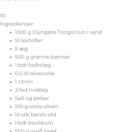
10
Ingredienser:
1000
g
Glyngøre Tongol tun i vand
10
kartofler
5
æg
500
g
grønne bønner
1
bdt
forårsløg
0,5
dl
olivenolie
1
citron
2
fed
hvidløg
Salt og peber
100
g
sorte oliven
10
stk.
benfri sild
1
bdt
basilikum
500
g
groft brød