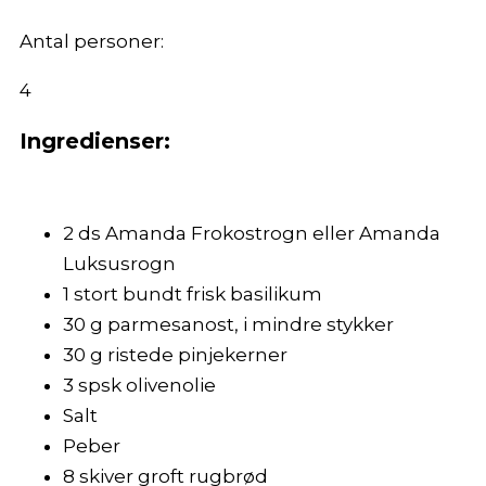
Antal personer:
4
Ingredienser:
2
ds
Amanda Frokostrogn eller Amanda
Luksusrogn
1
stort bundt
frisk basilikum
30
g
parmesanost, i mindre stykker
30
g
ristede pinjekerner
3
spsk
olivenolie
Salt
Peber
8
skiver
groft rugbrød