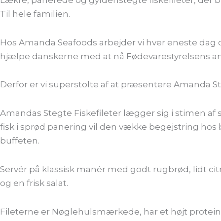
Til hele familien.
Hos Amanda Seafoods arbejder vi hver eneste dag om
hjælpe danskerne med at nå Fødevarestyrelsens an
Derfor er vi superstolte af at præsentere Amanda Stegt
Amandas Stegte Fiskefileter lægger sig i stimen af 
fisk i sprød panering vil den vække begejstring hos 
buffeten.
Servér på klassisk manér med godt rugbrød, lidt ci
og en frisk salat.
Fileterne er Nøglehulsmærkede, har et højt proteinin