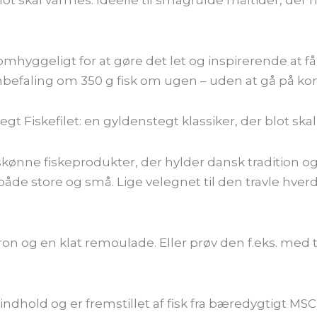
hyggeligt for at gøre det let og inspirerende at få
befaling om 350 g fisk om ugen – uden at gå på k
 Fiskefilet: en gyldenstegt klassiker, der blot skal v
skønne fiskeprodukter, der hylder dansk tradition o
både store og små. Lige velegnet til den travle hverd
tron og en klat remoulade. Eller prøv den f.eks. me
dhold og er fremstillet af fisk fra bæredygtigt MSC-c