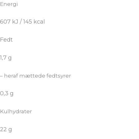
Energi
607 kJ / 145 kcal
Fedt
1,7 g
– heraf mættede fedtsyrer
0,3 g
Kulhydrater
22 g