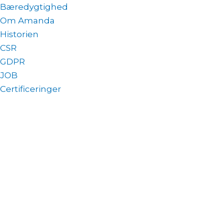
Bæredygtighed
Om Amanda
Historien
CSR
GDPR
JOB
Certificeringer
Kontakt os
Reklamation
Amanda Seafoods A/S
Constantiavej 29
DK-9900 Frederikshavn
CVR: 20 00 71 17