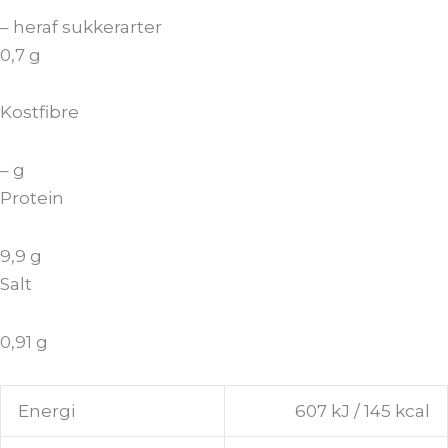
– heraf sukkerarter
0,7 g
Kostfibre
– g
Protein
9,9 g
Salt
0,91 g
Energi
607 kJ / 145 kcal