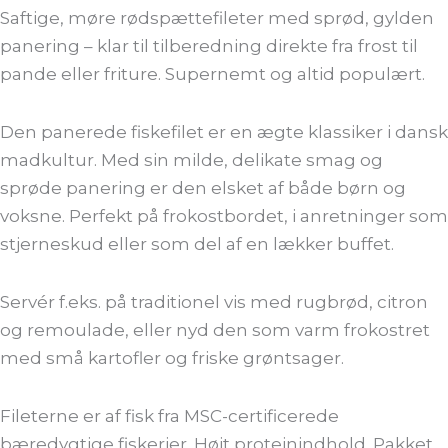
Saftige, møre rødspættefileter med sprød, gylden
panering – klar til tilberedning direkte fra frost til
pande eller friture. Supernemt og altid populært.
Den panerede fiskefilet er en ægte klassiker i dansk
madkultur. Med sin milde, delikate smag og
sprøde panering er den elsket af både børn og
voksne. Perfekt på frokostbordet, i anretninger som
stjerneskud eller som del af en lækker buffet.
Servér f.eks. på traditionel vis med rugbrød, citron
og remoulade, eller nyd den som varm frokostret
med små kartofler og friske grøntsager.
Fileterne er af fisk fra MSC-certificerede
bæredygtige fiskerier. Højt proteinindhold. Pakket