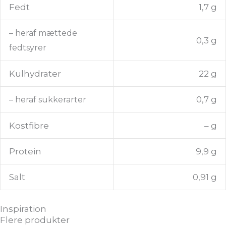
Fedt
1,7 g
– heraf mættede
0,3 g
fedtsyrer
Kulhydrater
22 g
0,7 g
– heraf sukkerarter
Kostfibre
– g
Protein
9,9 g
Salt
0,91 g
Inspiration
Flere produkter