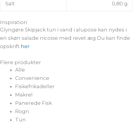
Salt
0,80 g
Inspiration
Glyngøre Skipjack tun i vand i alupose kan nydes i
en skøn salade nicoise med revet æg Du kan finde
opskrift
her
Flere produkter
Alle
Convenience
Fiskefrikadeller
Makrel
Panerede Fisk
Rogn
Tun