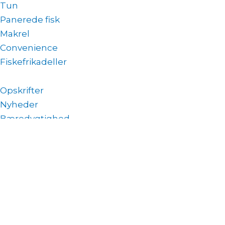
Tun
Panerede fisk
Makrel
Convenience
Fiskefrikadeller
Opskrifter
Nyheder
Bæredygtighed
Om Amanda
Historien
CSR
GDPR
JOB
Certificeringer