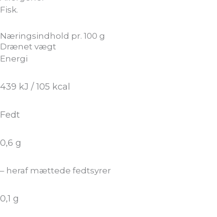
Fisk.
Næringsindhold pr. 100 g
Drænet vægt
Energi
439 kJ / 105 kcal
Fedt
0,6 g
– heraf mættede fedtsyrer
0,1 g