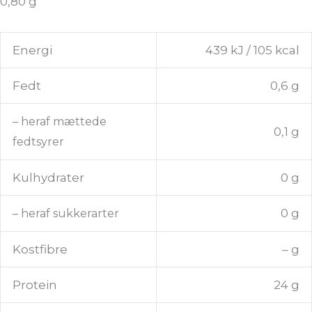
0,80 g
Energi
439 kJ / 105 kcal
Fedt
0,6 g
– heraf mættede
0,1 g
fedtsyrer
Kulhydrater
0 g
0 g
– heraf sukkerarter
Kostfibre
– g
Protein
24 g