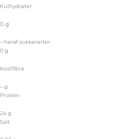
Kulhydrater
0 g
– heraf sukkerarter
0 g
Kostfibre
– g
Protein
24 g
Salt