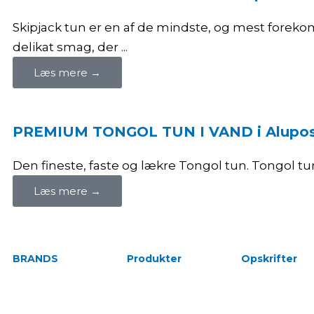
Skipjack tun er en af de mindste, og mest foreko
delikat smag, der ...
Læs mere →
PREMIUM TONGOL TUN I VAND i Alupo
Den fineste, faste og lækre Tongol tun. Tongol tun e
Læs mere →
BRANDS
Produkter
Opskrifter