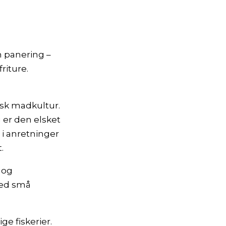
n panering –
friture.
nsk madkultur.
 er den elsket
 i anretninger
.
n og
med små
ge fiskerier.