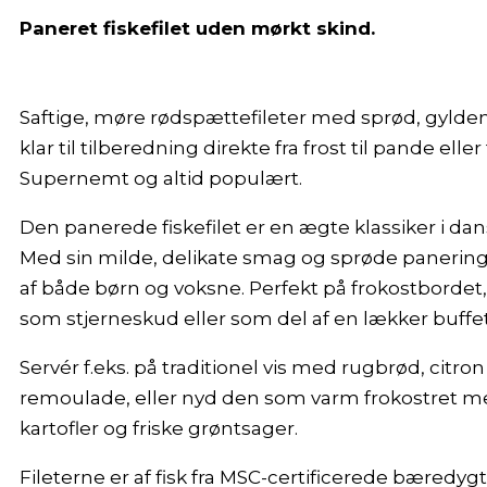
Paneret fiskefilet uden mørkt skind.
Saftige, møre rødspættefileter med sprød, gylde
klar til tilberedning direkte fra frost til pande eller 
Supernemt og altid populært.
Den panerede fiskefilet er en ægte klassiker i da
Med sin milde, delikate smag og sprøde panering
af både børn og voksne. Perfekt på frokostbordet,
som stjerneskud eller som del af en lækker buffet
Servér f.eks. på traditionel vis med rugbrød, citro
remoulade, eller nyd den som varm frokostret 
kartofler og friske grøntsager.
Fileterne er af fisk fra MSC-certificerede bæredygti