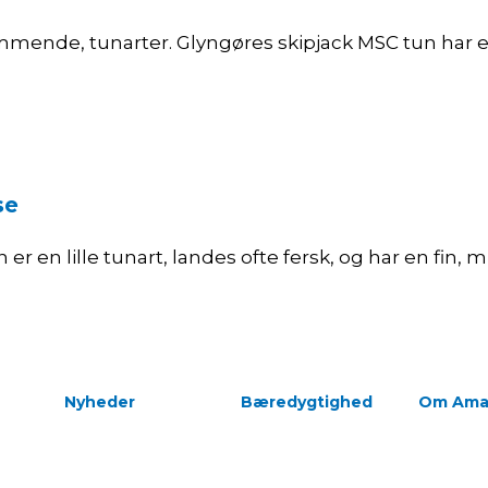
mmende, tunarter. Glyngøres skipjack MSC tun har en
se
r en lille tunart, landes ofte fersk, og har en fin, m
Nyheder
Bæredygtighed
Om Ama