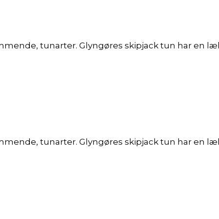
mmende, tunarter. Glyngøres skipjack tun har en læk
mende, tunarter. Glyngøres skipjack tun har en lækk