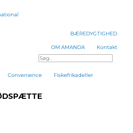
national
BÆREDYGTIGHED
OM AMANDA
Kontakt
Søg
Convenience
Fiskefrikadeller
RØDSPÆTTE