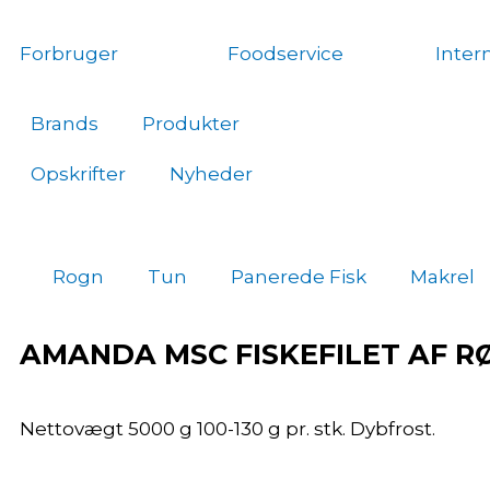
Gå
til
Forbruger
Foodservice
Inter
indholdet
Brands
Produkter
Opskrifter
Nyheder
Rogn
Tun
Panerede Fisk
Makrel
AMANDA MSC FISKEFILET AF 
Nettovægt 5000 g 100-130 g pr. stk. Dybfrost.