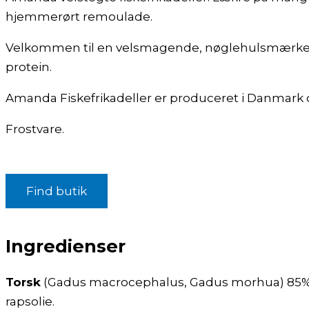
hjemmerørt remoulade.
Velkommen til en velsmagende, nøglehulsmærket, gl
protein.
Amanda Fiskefrikadeller er produceret i Danmark o
Frostvare.
Find butik
Ingredienser
Torsk
(Gadus macrocephalus, Gadus morhua) 85%, lø
rapsolie.