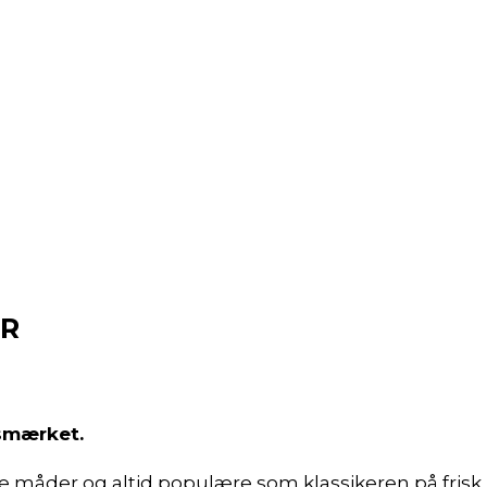
ER
lsmærket.
 måder og altid populære som klassikeren på frisk r