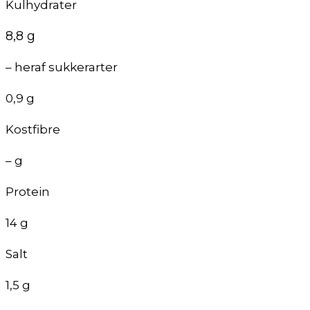
Kulhydrater
8,8 g
– heraf sukkerarter
0,9 g
Kostfibre
– g
Protein
14 g
Salt
1,5 g