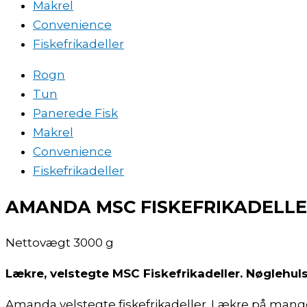
Makrel
Convenience
Fiskefrikadeller
Rogn
Tun
Panerede Fisk
Makrel
Convenience
Fiskefrikadeller
AMANDA MSC FISKEFRIKADELL
Nettovægt 3000 g
Lækre, velstegte MSC Fiskefrikadeller. Nøglehu
Amanda velstegte fiskefrikadeller. Lækre på mange