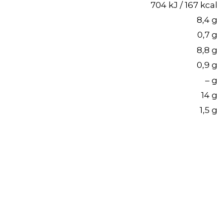
704 kJ / 167 kcal
8,4 g
0,7 g
8,8 g
0,9 g
– g
14 g
1,5 g