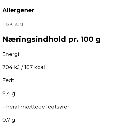
Allergener
Fisk, æg
Næringsindhold pr. 100 g
Energi
704 kJ / 167 kcal
Fedt
8,4 g
– heraf mættede fedtsyrer
0,7 g