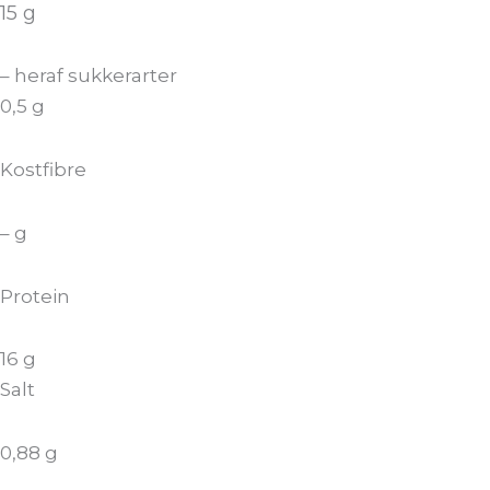
15 g
– heraf sukkerarter
0,5 g
Kostfibre
– g
Protein
16 g
Salt
0,88 g