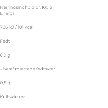
Næringsindhold pr. 100 g
Energi
766 kJ / 181 kcal
Fedt
6,9 g
– heraf mættede fedtsyrer
0,5 g
Kulhydrater