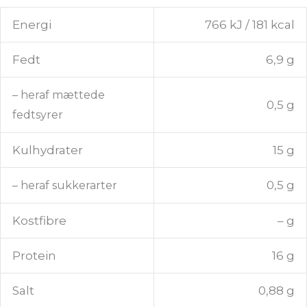
Energi
766 kJ / 181 kcal
Fedt
6,9 g
– heraf mættede
0,5 g
fedtsyrer
Kulhydrater
15 g
0,5 g
– heraf sukkerarter
Kostfibre
– g
Protein
16 g
Salt
0,88 g