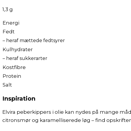
1,3 g
Energi
Fedt
– heraf mættede fedtsyrer
Kulhydrater
– heraf sukkerarter
Kostfibre
Protein
Salt
Inspiration
Elvira peberkippers i olie kan nydes på mange må
citronsmør og karamelliserede løg – find opskrift