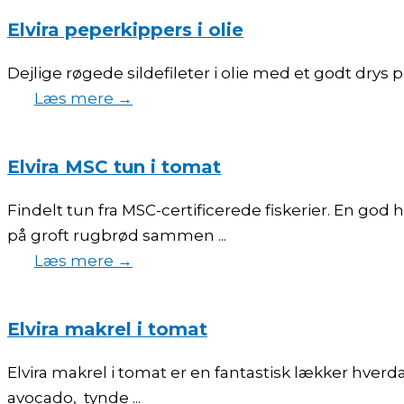
Elvira peperkippers i olie
Dejlige røgede sildefileter i olie med et godt drys 
Læs mere →
Elvira MSC tun i tomat
Findelt tun fra MSC-certificerede fiskerier. En g
på groft rugbrød sammen ...
Læs mere →
Elvira makrel i tomat
Elvira makrel i tomat er en fantastisk lækker hver
avocado, tynde ...