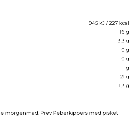
945 kJ / 227 kcal
16 g
3,3 g
0 g
0 g
g
21 g
1,3 g
tende morgenmad. Prøv Peberkippers med pisket