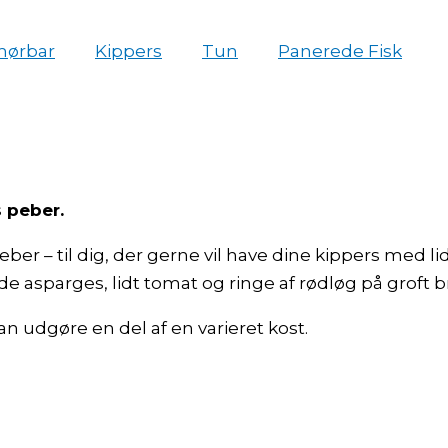
mørbar
Kippers
Tun
Panerede Fisk
ys peber.
peber – til dig, der gerne vil have dine kippers med 
asparges, lidt tomat og ringe af rødløg på groft b
an udgøre en del af en varieret kost.