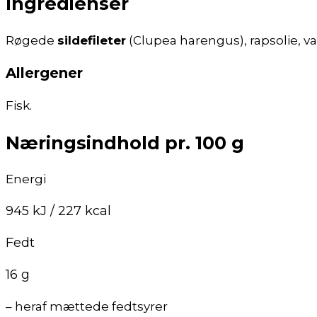
Ingredienser
Røgede
sildefileter
(Clupea harengus), rapsolie, van
Allergener
Fisk.
Næringsindhold pr. 100 g
Energi
945 kJ / 227 kcal
Fedt
16 g
– heraf mættede fedtsyrer