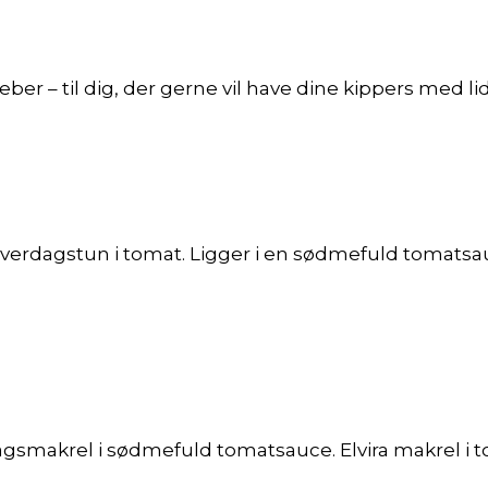
peber – til dig, der gerne vil have dine kippers med l
od hverdagstun i tomat. Ligger i en sødmefuld toma
dagsmakrel i sødmefuld tomatsauce. Elvira makrel i t