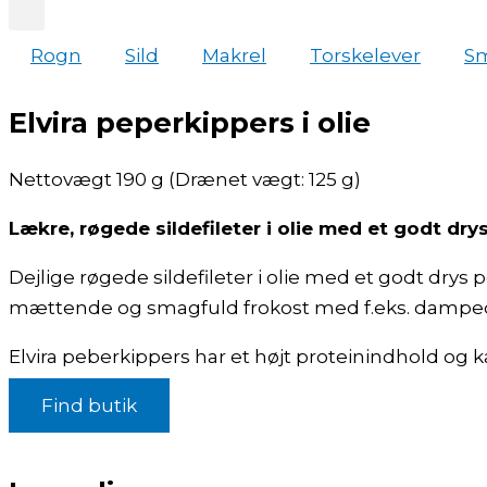
Rogn
Sild
Makrel
Torskelever
S
Elvira peperkippers i olie
Nettovægt 190 g (Drænet vægt: 125 g)
Lækre, røgede sildefileter i olie med et godt dr
Dejlige røgede sildefileter i olie med et godt drys 
mættende og smagfuld frokost med f.eks. dampede 
Elvira peberkippers har et højt proteinindhold og k
Find butik