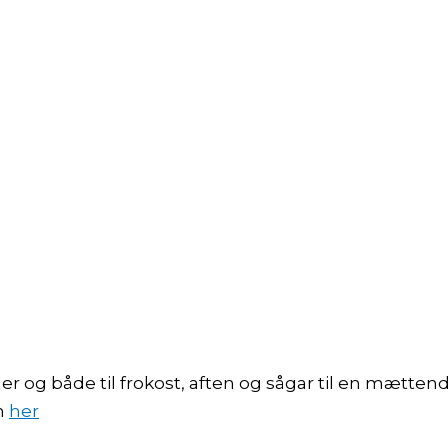
der og både til frokost, aften og sågar til en mæt
en
her