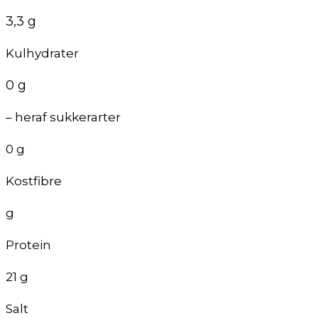
3,3 g
Kulhydrater
0 g
– heraf sukkerarter
0 g
Kostfibre
g
Protein
21 g
Salt