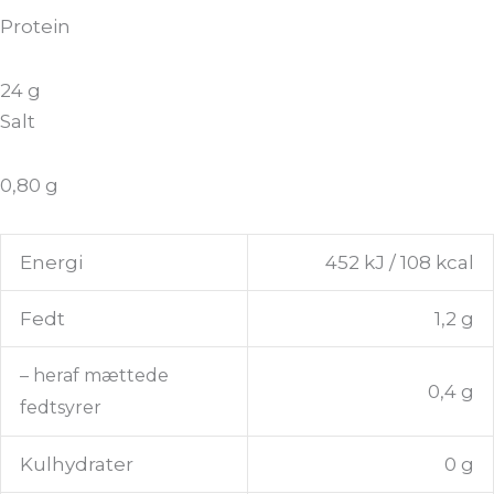
Protein
24 g
Salt
0,80 g
Energi
452 kJ / 108 kcal
Fedt
1,2 g
– heraf mættede
0,4 g
fedtsyrer
Kulhydrater
0 g