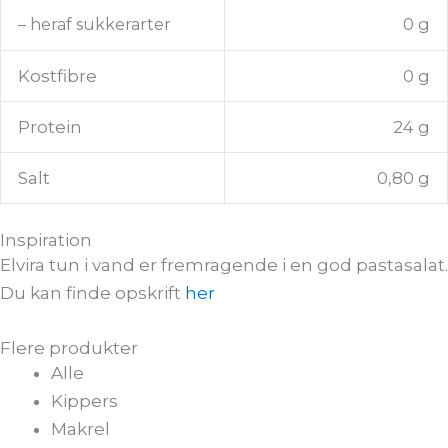
0 g
– heraf sukkerarter
Kostfibre
0 g
Protein
24 g
Salt
0,80 g
Inspiration
Elvira tun i vand er fremragende i en god pastasalat.
Du kan finde opskrift
her
Flere produkter
Alle
Kippers
Makrel