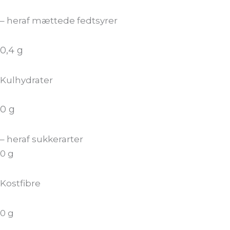
– heraf mættede fedtsyrer
0,4 g
Kulhydrater
0 g
– heraf sukkerarter
0 g
Kostfibre
0 g