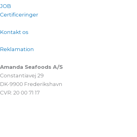
JOB
Certificeringer
Kontakt os
Reklamation
Amanda Seafoods A/S
Constantiavej 29
DK-9900 Frederikshavn
CVR: 20 00 71 17
© All Rights Reserved 2022
Design by:
Inka Web