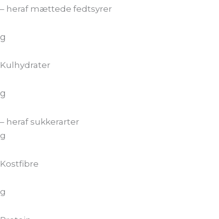
– heraf mættede fedtsyrer
g
Kulhydrater
g
– heraf sukkerarter
g
Kostfibre
g