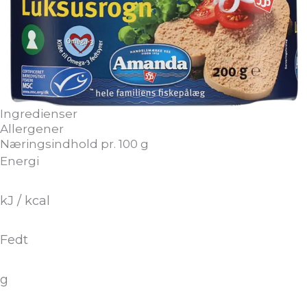
Ingredienser
Allergener
Næringsindhold pr. 100 g
Energi
kJ / kcal
Fedt
g