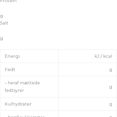
Protein
g
Salt
g
Energi
kJ / kcal
Fedt
g
– heraf mættede
g
fedtsyrer
Kulhydrater
g