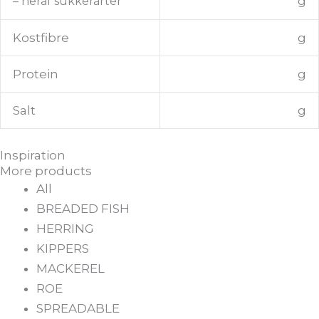
g
– heraf sukkerarter
Kostfibre
g
Protein
g
Salt
g
Inspiration
More products
All
BREADED FISH
HERRING
KIPPERS
MACKEREL
ROE
SPREADABLE