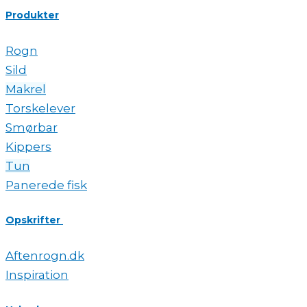
Produkter
Rogn
Sild
Makrel
Torskelever
Smørbar
Kippers
Tun
Panerede fisk
Opskrifter
Aftenrogn.dk
Inspiration