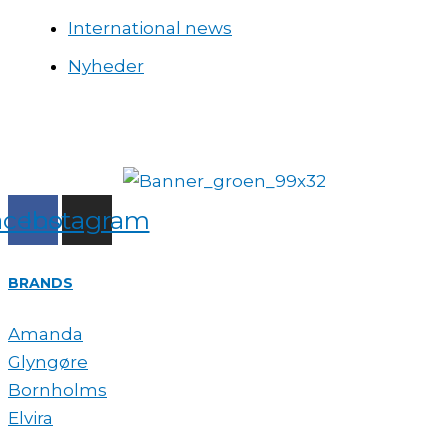
International news
Nyheder
acebook
Instagram
BRANDS
Amanda
Glyngøre
Bornholms
Elvira