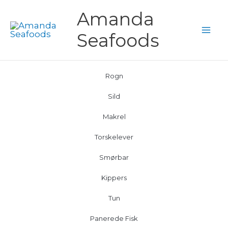
Gå
Amanda
til
Seafoods
indholdet
Rogn
Sild
Makrel
Torskelever
Smørbar
Kippers
Tun
Panerede Fisk