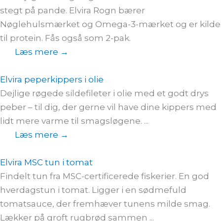
stegt på pande. Elvira Rogn bærer
Nøglehulsmærket og Omega-3-mærket og er kilde
til protein. Fås også som 2-pak.
Læs mere →
Elvira peperkippers i olie
Dejlige røgede sildefileter i olie med et godt drys
peber – til dig, der gerne vil have dine kippers med
lidt mere varme til smagsløgene. ...
Læs mere →
Elvira MSC tun i tomat
Findelt tun fra MSC-certificerede fiskerier. En god
hverdagstun i tomat. Ligger i en sødmefuld
tomatsauce, der fremhæver tunens milde smag.
Lækker på groft rugbrød sammen ...